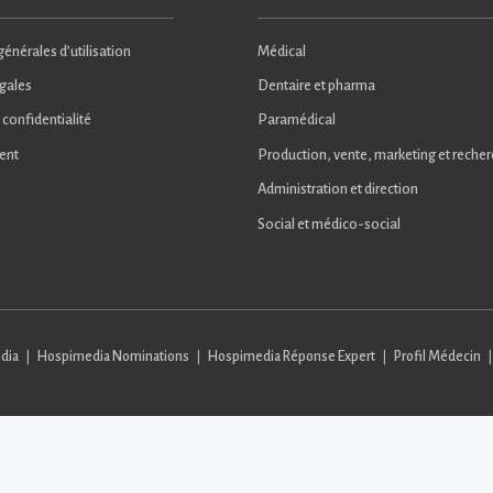
énérales d’utilisation
Médical
gales
Dentaire et pharma
 confidentialité
Paramédical
ent
Production, vente, marketing et reche
Administration et direction
Social et médico-social
dia
Hospimedia Nominations
Hospimedia Réponse Expert
Profil Médecin