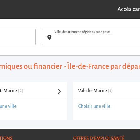
Accès ca
Ville, département, région ou code postal
miques ou financier - Île-de-France par dép
et-Marne
(2)
Val-de-Marne
(1)
une ville
Choisir une ville
TIONS
OFFRES D'EMPLOI SANTÉ