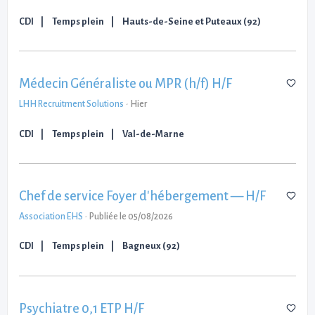
CDI
Temps plein
Hauts-de-Seine et Puteaux (92)
Médecin Généraliste ou MPR (h/f) H/F
LHH Recruitment Solutions
-
Hier
CDI
Temps plein
Val-de-Marne
Chef de service Foyer d'hébergement — H/F
Association EHS
-
Publiée le 05/08/2026
CDI
Temps plein
Bagneux (92)
Psychiatre 0,1 ETP H/F