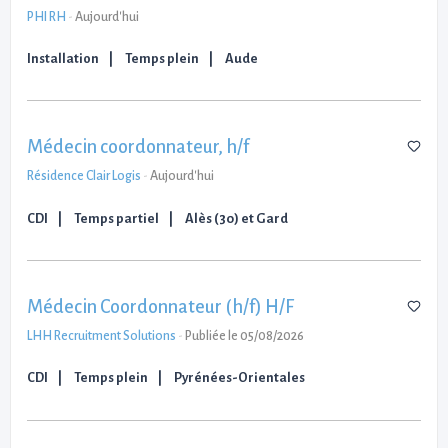
PHI RH
-
Aujourd'hui
Installation
Temps plein
Aude
Médecin coordonnateur, h/f
Résidence Clair Logis
-
Aujourd'hui
CDI
Temps partiel
Alès (30) et Gard
Médecin Coordonnateur (h/f) H/F
LHH Recruitment Solutions
-
Publiée le 05/08/2026
CDI
Temps plein
Pyrénées-Orientales