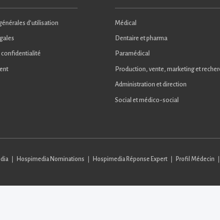
énérales d’utilisation
Médical
gales
Dentaire et pharma
 confidentialité
Paramédical
ent
Production, vente, marketing et reche
Administration et direction
Social et médico-social
dia
Hospimedia Nominations
Hospimedia Réponse Expert
Profil Médecin