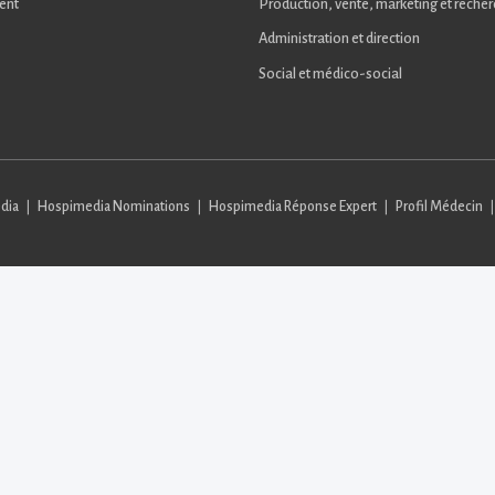
ent
Production, vente, marketing et reche
Administration et direction
Social et médico-social
dia
Hospimedia Nominations
Hospimedia Réponse Expert
Profil Médecin