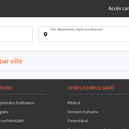
Accès ca
Ville, département, région ou code postal
par ville
TIONS
OFFRES D'EMPLOI SANTÉ
énérales d’utilisation
Médical
gales
Dentaire et pharma
 confidentialité
Paramédical