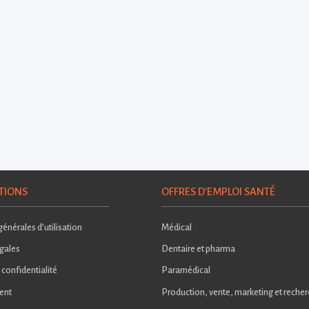
TIONS
OFFRES D'EMPLOI SANTÉ
énérales d’utilisation
Médical
gales
Dentaire et pharma
 confidentialité
Paramédical
ent
Production, vente, marketing et reche