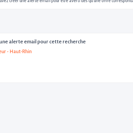
uvez créer une alerte email pour être averti dès qu'une offre corresponda
une alerte email pour cette recherche
eur - Haut-Rhin