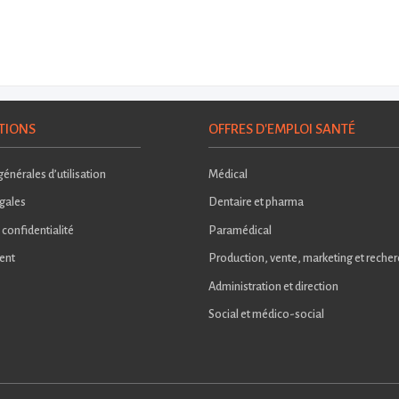
TIONS
OFFRES D'EMPLOI SANTÉ
énérales d’utilisation
Médical
gales
Dentaire et pharma
 confidentialité
Paramédical
ent
Production, vente, marketing et reche
Administration et direction
Social et médico-social