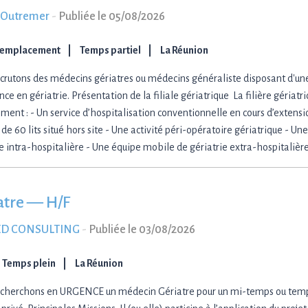
-Outremer
-
Publiée le 05/08/2026
Remplacement
Temps partiel
La Réunion
crutons des médecins gériatres ou médecins généraliste disposant d'un
nce en gériatrie. Présentation de la filiale gériatrique La filière géria
ment : - Un service d’hospitalisation conventionnelle en cours d’extension
e 60 lits situé hors site - Une activité péri-opératoire gériatrique - U
ie intra-hospitalière - Une équipe mobile de gériatrie extra-hospitalièr
atre — H/F
D CONSULTING
-
Publiée le 03/08/2026
Temps plein
La Réunion
cherchons en URGENCE un médecin Gériatre pour un mi-temps ou temps