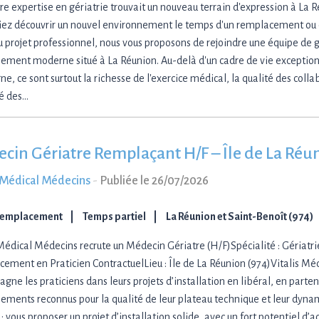
tre expertise en gériatrie trouvait un nouveau terrain d'expression à La 
iez découvrir un nouvel environnement le temps d'un remplacement ou 
 projet professionnel, nous vous proposons de rejoindre une équipe de gé
sement moderne situé à La Réunion. Au-delà d'un cadre de vie exception
, ce sont surtout la richesse de l'exercice médical, la qualité des colla
té des…
cin Gériatre Remplaçant H/F – Île de La Réu
s Médical Médecins
-
Publiée le 26/07/2026
Remplacement
Temps partiel
La Réunion et Saint-Benoît (974)
 Médical Médecins recrute un Médecin Gériatre (H/F)Spécialité : Gériatrie
ement en Praticien ContractuelLieu : Île de La Réunion (974)Vitalis Mé
gne les praticiens dans leurs projets d’installation en libéral, en parte
sements reconnus pour la qualité de leur plateau technique et leur dy
 : vous proposer un projet d’installation solide, avec un fort potentiel d’a