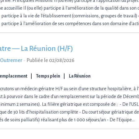
ivé. Principales Missions: Il (ou elle) participe à l’application du proje
 accueillie Il (ou elle) participe à l'amélioration de la qualité dans son 
) participe à la vie de l'établissement (commissions, groupes de travail) 
e) participe à l'amélioration de ses compétences dans son domaine d'activ
atre — La Réunion (H/F)
-Outremer
-
Publiée le 02/08/2026
Remplacement
Temps plein
La Réunion
rutons un médecin gériatre H/F au sein d'une structure hospitalière, à l'
st à pourvoir dans le cadre d'un remplacement sur la période de Décemb
inimum 2 semaines). La filière gériatrique est composée de : - De l’USL
que de 30 lits d’hospitalisation complète - Du court séjour gériatrique de 2
és de soins palliatifs) réalisant plus de 1 000 séjours/an - De l’Equipe…