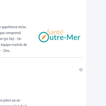
e appétence et/ou
trique comprend
 (30 lits) - Un
ne équipe mobile de
e - Des…
 plein sur un