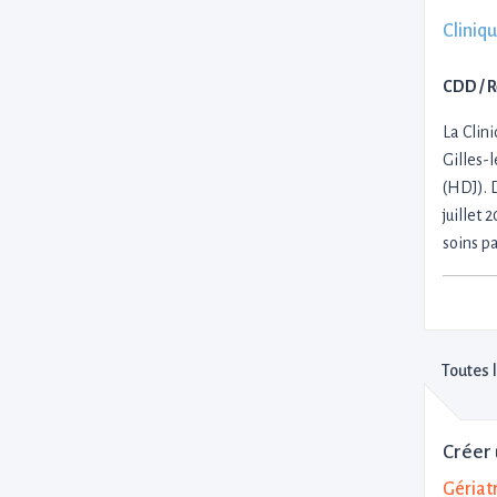
Cliniqu
CDD / 
La Clin
Gilles-
(HDJ). D
juillet 
soins p
Toutes 
Créer 
Gériat