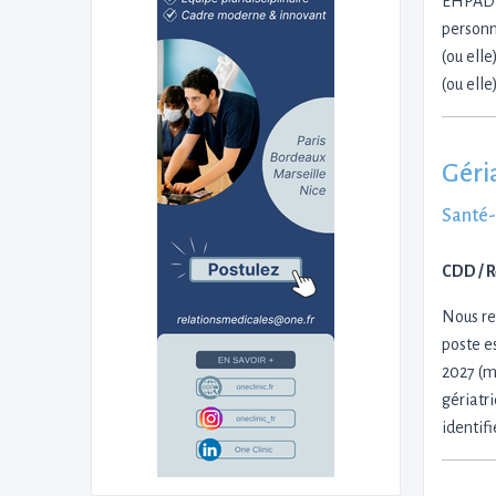
EHPAD pr
personne
(ou elle
(ou ell
Géri
Santé
CDD / 
Nous rec
poste e
2027 (m
gériatri
identifi