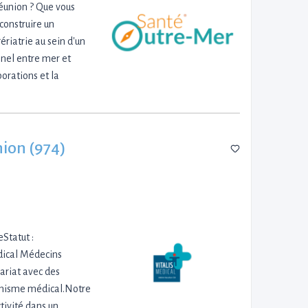
Réunion ? Que vous
construire un
riatrie au sein d'un
nel entre mer et
borations et la
nion (974)
Statut :
dical Médecins
nariat avec des
namisme médical.Notre
ctivité dans un