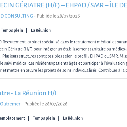
CIN GÉRIATRE (H/F) – EHPAD / SMR – ÎLE 
D CONSULTING
-
Publiée le 28/07/2026
Temps plein
La Réunion
Recrutement, cabinet spécialisé dans le recrutement médical et para
cin Gériatre (H/F) pour intégrer un établissement sanitaire ou médico‑soc
. Plusieurs structures sont possibles selon le profil : EHPAD ou SMR. Mis
le suivi médical des résidents/patients âgés et participer à l’évaluation 
r et mettre en œuvre les projets de soins individualisés. Contribuer à la
atre - La Réunion H/F
-Outremer
-
Publiée le 28/07/2026
Remplacement
Temps plein
La Réunion