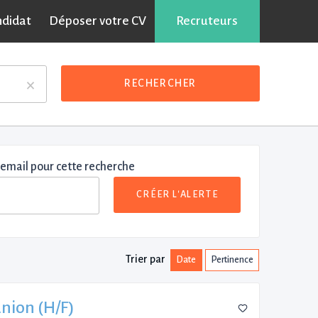
ndidat
Déposer votre CV
Recruteurs
×
RECHERCHER
 email pour cette recherche
CRÉER L'ALERTE
Trier par
Date
Pertinence
union (H/F)