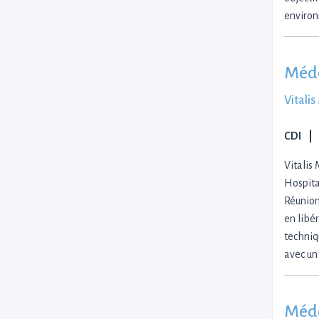
enviro
Méde
Vitali
CDI
Vitalis
Hospita
Réunion
en libé
techniq
avec un
Méde