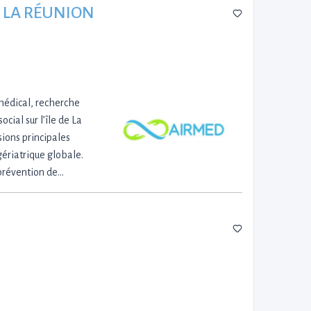
DE LA RÉUNION
médical, recherche
ial sur l’île de La
sions principales
gériatrique globale.
 prévention de…