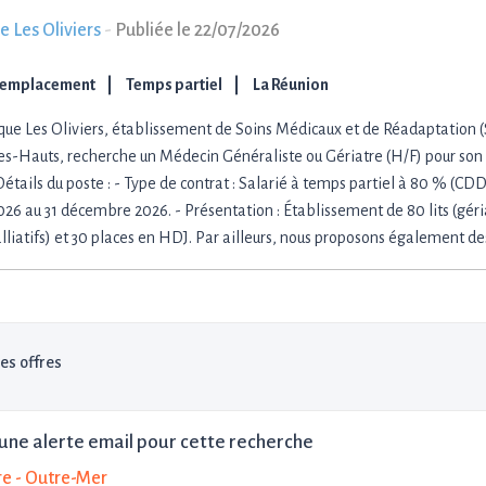
e Les Oliviers
-
Publiée le 22/07/2026
Remplacement
Temps partiel
La Réunion
ique Les Oliviers, établissement de Soins Médicaux et de Réadaptation (
les-Hauts, recherche un Médecin Généraliste ou Gériatre (H/F) pour son
étails du poste : - Type de contrat : Salarié à temps partiel à 80 % (CDD)
2026 au 31 décembre 2026. - Présentation : Établissement de 80 lits (géri
alliatifs) et 30 places en HDJ. Par ailleurs, nous proposons également d
les offres
une alerte email pour cette recherche
re - Outre-Mer