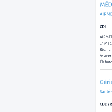
MÉDE
AIRME
CDI
AIRMED 
un Méde
Réunion
Assurer 
Élabore
Géri
Santé
CDD / 