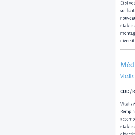
Et si vo
souhait
nouveau
établis
montagne
diversi
Méde
Vitali
CDD / 
Vitalis
Remplac
accompa
établis
objectif