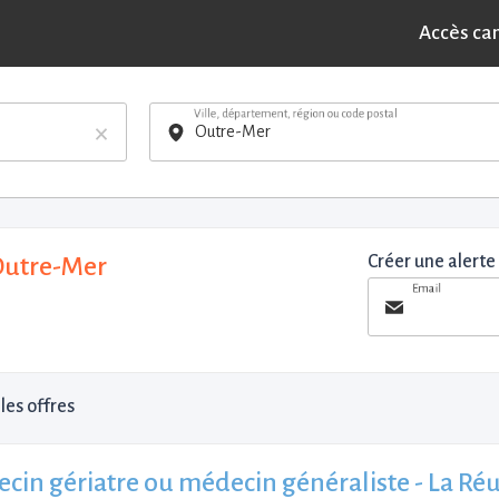
Accès ca
Ville, département, région ou code postal
×
 Outre-Mer
Créer une alerte
Email
les offres
cin gériatre ou médecin généraliste - La Ré