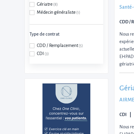
Gériatre
(8)
Santé
Médecin généraliste
(1)
CDD / 
Type de contrat
Nous re
expérie
CDD / Remplacement
(5)
actuelle
CDI
(3)
EHPAD d
gériatr
Géri
AIRME
CDI
Nous re