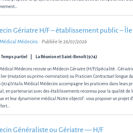
nnement…
cin Gériatre H/F – établissement public – Île
s Médical Médecins
-
Publiée le 26/07/2026
Temps partiel
La Réunion et Saint-Benoît (974)
 Médical Médecins recrute un Médecin Gériatre (H/F)Spécialité : Gériatrie
lier (mutation ou primo-nomination) ou Praticien Contractuel longue dur
 (974)Vitalis Médical Médecins accompagne les praticiens dans leurs pro
ral, en partenariat avec des établissements reconnus pour la qualité de 
ue et leur dynamisme médical.Notre objectif : vous proposer un projet d’i
 fort…
cin Généraliste ou Gériatre — H/F