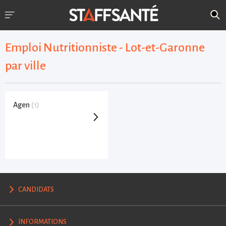
Emploi Nutritionniste - Lot-et-Garonne
par ville
Agen
(1)
CANDIDATS
INFORMATIONS