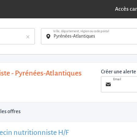
Accès ca
Ville, département, région ou code postal
×
ste - Pyrénées-Atlantiques
Créer une alerte
Email
les offres
cin nutritionniste H/F