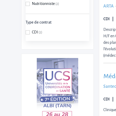
Nutritionniste
(2)
ARTA
CDI
Type de contrat
Descrip
CDI
(2)
H/F en C
des pla
l’évolut
(médeci
Méde
Santec
CDI
Cliniqu