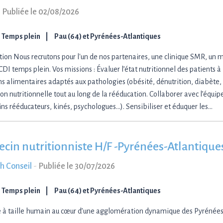
-
Publiée le 02/08/2026
Temps plein
Pau (64) et Pyrénées-Atlantiques
tion Nous recrutons pour l'un de nos partenaires, une clinique SMR, un m
DI temps plein. Vos missions : Évaluer l’état nutritionnel des patients à 
ns alimentaires adaptés aux pathologies (obésité, dénutrition, diabète, e
ion nutritionnelle tout au long de la rééducation. Collaborer avec l’équipe
ns rééducateurs, kinés, psychologues…). Sensibiliser et éduquer les…
cin nutritionniste H/F -Pyrénées-Atlantique
h Conseil
-
Publiée le 30/07/2026
Temps plein
Pau (64) et Pyrénées-Atlantiques
e à taille humain au cœur d’une agglomération dynamique des Pyrénées