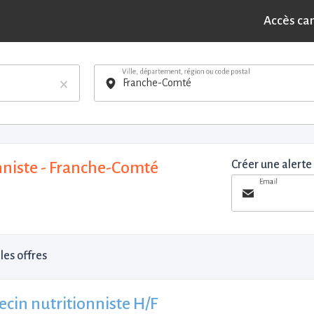
Accès ca
Ville, département, région ou code postal
×
nniste - Franche-Comté
Créer une alerte
Email
les offres
cin nutritionniste H/F