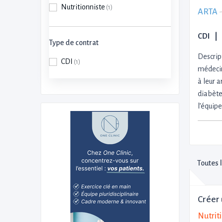
Nutritionniste
(1)
ARTA
CDI
Type de contrat
Descrip
CDI
(1)
médecin
à leur 
diabète,
l’équip
Toutes 
Créer 
Nutrit