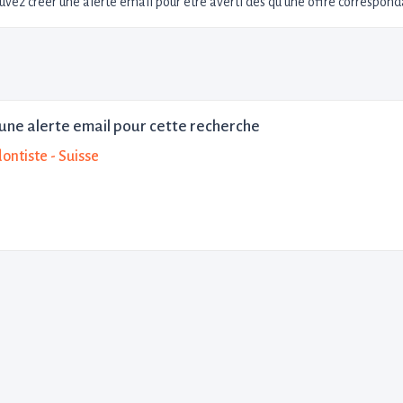
uvez créer une alerte email pour être averti dès qu'une offre corresponda
une alerte email pour cette recherche
ontiste - Suisse