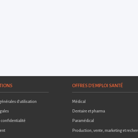
TIONS
OFFRES D'EMPLOI SANTÉ
énérales d’utilisation
Médical
gales
Dentaire et pharma
 confidentialité
Paramédical
ent
Production, vente, marketing et reche