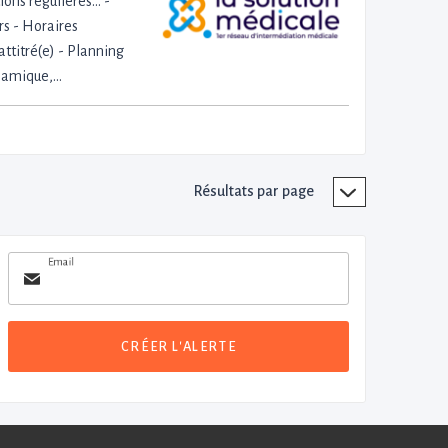
ns régulières... -
urs - Horaires
ttitré(e) - Planning
ynamique,…
Résultats par page
Email
CRÉER L'ALERTE