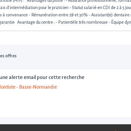
ntiste (H/F) . Avantages du poste : - Assurance professionnelle, formatio
ais d'intermédiation pour le praticien - Statut salarié en CDI de 2 à 5 jo
es à convenance - Rémunération entre 28 et 30% - Assistant(e) dentaire a
garantie Avantage du centre : - Patientèle très nombreuse - Équipe d
les offres
une alerte email pour cette recherche
ontiste - Basse-Normandie