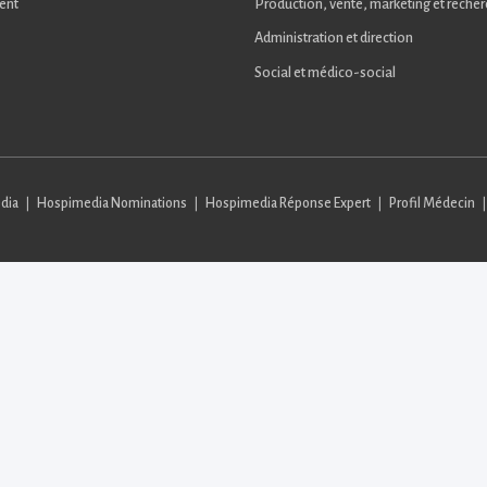
ent
Production, vente, marketing et reche
Administration et direction
Social et médico-social
dia
Hospimedia Nominations
Hospimedia Réponse Expert
Profil Médecin