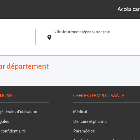
Accès ca
Ville, département, région ou code postal
par département
TIONS
OFFRES D'EMPLOI SANTÉ
énérales d’utilisation
Médical
gales
Dentaire et pharma
 confidentialité
Paramédical