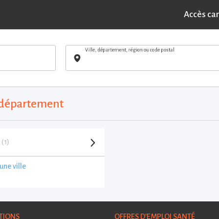
Accès ca
Ville, département, région ou code postal
r département
e
(1)
une ville
TIONS
OFFRES D'EMPLOI SANTÉ