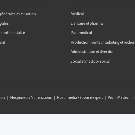
énérales d’utilisation
Médical
gales
Dentaire et pharma
 confidentialité
Paramédical
ent
Production, vente, marketing et reche
Administration et direction
Social et médico-social
dia
Hospimedia Nominations
Hospimedia Réponse Expert
Profil Médecin