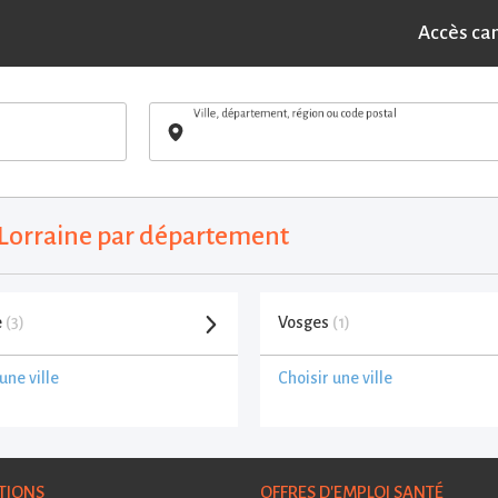
Accès ca
Ville, département, région ou code postal
- Lorraine par département
e
(3)
Vosges
(1)
une ville
Choisir une ville
TIONS
OFFRES D'EMPLOI SANTÉ