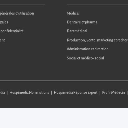
énérales d’utilisation
Médical
gales
Dentaire et pharma
 confidentialité
Paramédical
ent
Production, vente, marketing et reche
Administration et direction
Social et médico-social
dia
Hospimedia Nominations
Hospimedia Réponse Expert
Profil Médecin