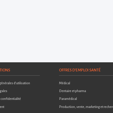
TIONS
OFFRES D'EMPLOI SANTÉ
énérales d’utilisation
Médical
gales
Dentaire et pharma
 confidentialité
Paramédical
ent
Production, vente, marketing et reche