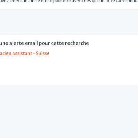
uvez créer une alerte email pour être averti dès qu'une offre corresponda
une alerte email pour cette recherche
cien assistant - Suisse