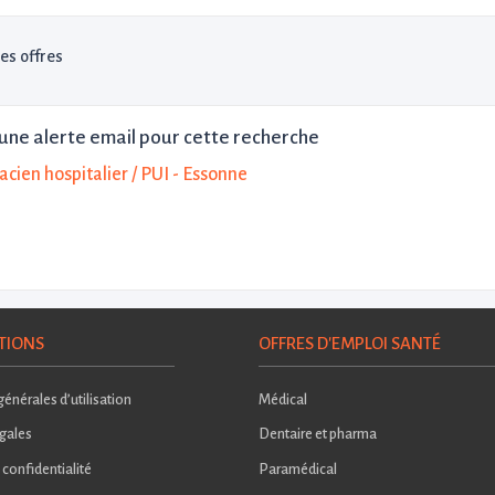
les offres
une alerte email pour cette recherche
cien hospitalier / PUI - Essonne
TIONS
OFFRES D'EMPLOI SANTÉ
énérales d’utilisation
Médical
gales
Dentaire et pharma
 confidentialité
Paramédical