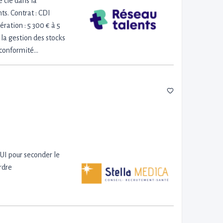
 clé dans la
ts. Contrat : CDI
ration : 5 300 € à 5
la gestion des stocks
r conformité…
I pour seconder le
rdre