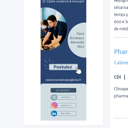
Rejoign
sécurisa
temps p
600 € b
de médi
Phar
Cabine
CDI
Cliniqu
pharmac