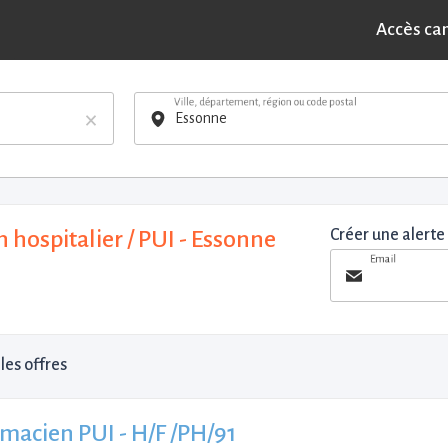
Accès ca
Ville, département, région ou code postal
×
hospitalier / PUI - Essonne
Créer une alerte
Email
les offres
macien PUI - H/F /PH/91