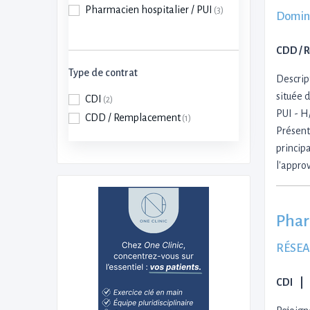
Pharmacien hospitalier / PUI
(3)
Domin
CDD / 
Type de contrat
Descript
située 
CDI
(2)
PUI - H
CDD / Remplacement
(1)
Présent
princip
l'appro
Phar
RÉSEA
CDI