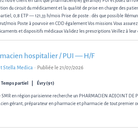
ez notre client en tant que pharmacien(ne) gérant(e) PUI et jouez un rôle
tion du circuit du médicament et la qualité de prise en charge des patien
artiel, 0,8 ETP — 121,33 h/mois Prise de poste : dès que possible Rémuné
rut/mois Poste à pourvoir en CDD également Vos missions Vous assurez 
caments et dispositifs médicaux Validez les prescriptions Veillez à leu
macien hospitalier / PUI — H/F
t Stella Medica
-
Publiée le 21/07/2026
Temps partiel
Évry (91)
e SMR en région parisienne recherche un PHARMACIEN ADJOINT DE PU
ien gérant, préparateur en pharmacie et pharmacie de tout premier o