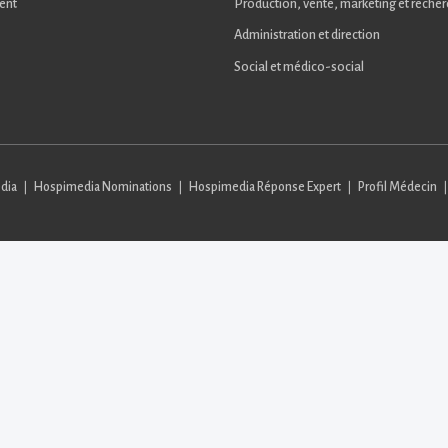
ent
Production, vente, marketing et reche
Administration et direction
Social et médico-social
dia
Hospimedia Nominations
Hospimedia Réponse Expert
Profil Médecin