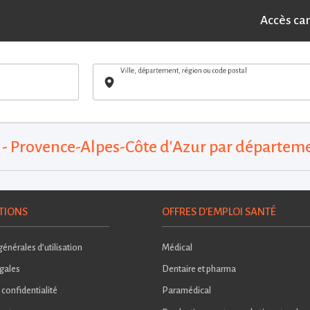
Accès ca
Ville, département, région ou code postal
I - Provence-Alpes-Côte d'Azur par départem
TIONS
OFFRES D'EMPLOI SANTÉ
énérales d’utilisation
Médical
gales
Dentaire et pharma
 confidentialité
Paramédical