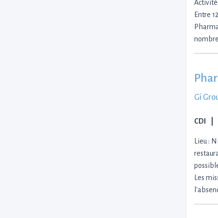
Activit
Entre 12
Pharmac
nombreu
Phar
Gi Gro
CDI
Lieu : N
restaur
possibl
Les mis
l'absen