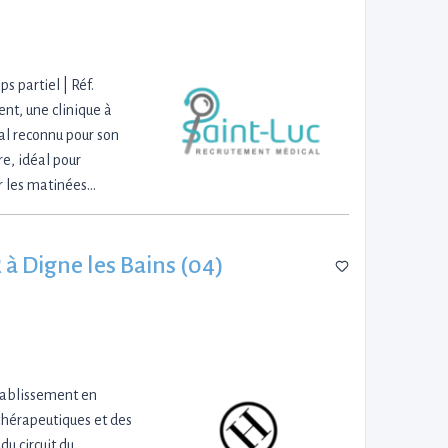
s partiel | Réf.
nt, une clinique à
al reconnu pour son
e, idéal pour
ur les matinées…
à Digne les Bains (04)
établissement en
thérapeutiques et des
du circuit du