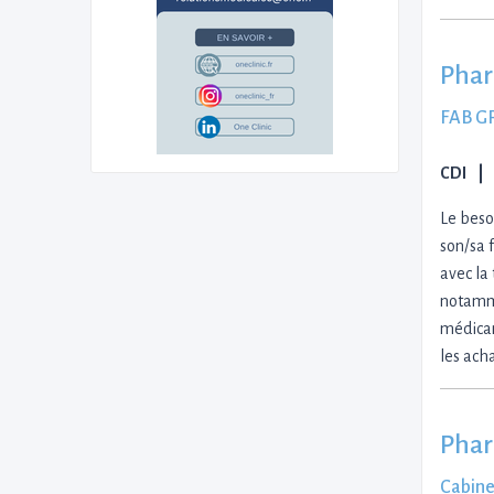
Phar
FAB 
CDI
Le beso
son/sa 
avec la 
notamme
médicam
les ach
Phar
Cabine