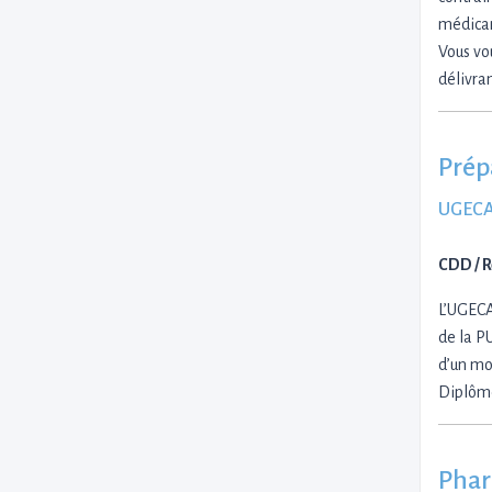
médicam
Vous vo
délivra
Prép
UGECA
CDD / 
L’UGEC
de la P
d’un mo
Diplôme
Phar