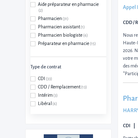
Aide préparateur en pharmacie
Appel 
(2)
Pharmacien
(31)
CDD / 
Pharmacien assistant
(1)
Pharmacien biologiste
Nous re
(6)
Haute-P
Préparateur en pharmacie
(15)
2026. N
votre m
des méd
Type de contrat
*Partic
CDI
(33)
CDD / Remplacement
(13)
Intérim
(3)
Phar
Libéral
(6)
HARR
CDI