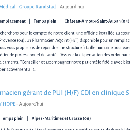
Médical - Groupe Randstad
-
Aujourd'hui
Remplacement
Temps plein
Château-Arnoux-Saint-Auban (04)
cherchons pour le compte de notre client, une officine installée au cœu
rovence (04), un Pharmacien Adjoint (H/F) disponible pour un remplac
ous vous proposons de rejoindre une structure à taille humaine pour ex
étier de professionnel de santé : *Assurer la dispensation des ordonnanc
icaments. *Conseiller et accompagner notre patientèle fidèle avec bie
iper activement à la…
macien gérant de PUI (H/F) CDI en clinique 
Y HOPE
-
Aujourd'hui
Temps plein
Alpes-Maritimes et Grasse (06)