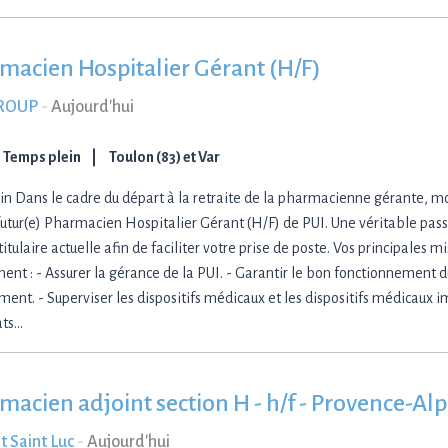
macien Hospitalier Gérant (H/F)
GROUP
-
Aujourd'hui
Temps plein
Toulon (83) et Var
in Dans le cadre du départ à la retraite de la pharmacienne gérante, m
futur(e) Pharmacien Hospitalier Gérant (H/F) de PUI. Une véritable pass
titulaire actuelle afin de faciliter votre prise de poste. Vos principales m
nt : - Assurer la gérance de la PUI. - Garantir le bon fonctionnement du
ent. - Superviser les dispositifs médicaux et les dispositifs médicaux i
ats…
macien adjoint section H - h/f - Provence-Al
t Saint Luc
-
Aujourd'hui