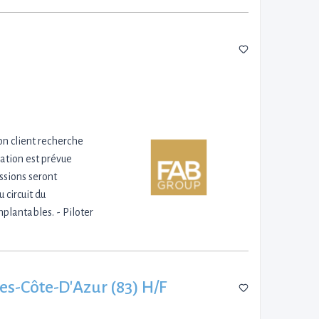
on client recherche
ation est prévue
issions seront
 circuit du
mplantables. - Piloter
pes-Côte-D'Azur (83) H/F