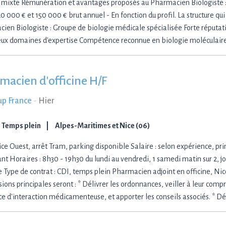
é mixte Rémunération et avantages proposés au Pharmacien Biologiste 
0 000 € et 150 000 € brut annuel - En fonction du profil. La structure qu
ien Biologiste : Groupe de biologie médicale spécialisée Forte réputat
x domaines d'expertise Compétence reconnue en biologie moléculair
macien d'officine H/F
up France
-
Hier
Temps plein
Alpes-Maritimes et Nice (06)
ice Ouest, arrêt Tram, parking disponible Salaire : selon expérience, pri
ant Horaires : 8h30 - 19h30 du lundi au vendredi, 1 samedi matin sur 2, 
e Type de contrat : CDI, temps plein Pharmacien adjoint en officine, Ni
sions principales seront : * Délivrer les ordonnances, veiller à leur com
ce d'interaction médicamenteuse, et apporter les conseils associés. * Dé