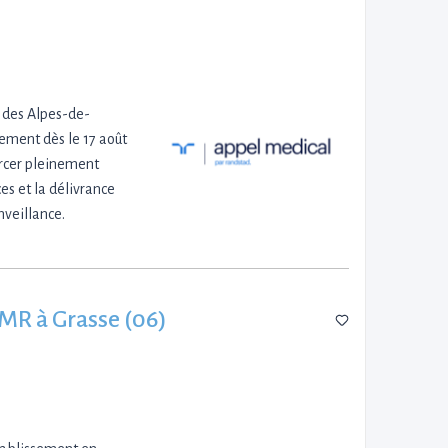
r des Alpes-de-
ement dès le 17 août
ercer pleinement
es et la délivrance
nveillance.
SMR à Grasse (06)