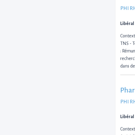
PHI R
Libéral
Context
TNS - T
: Rémuné
recherc
dans de
Phar
PHI R
Libéral
Context