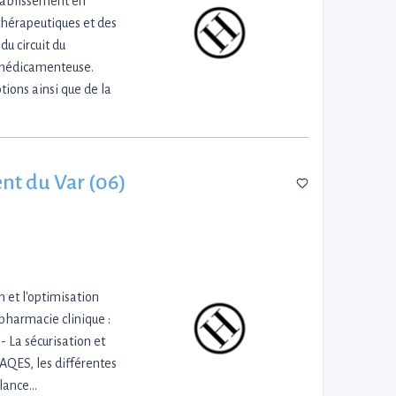
établissement en
thérapeutiques et des
du circuit du
n médicamenteuse.
tions ainsi que de la
ent du Var (06)
n et l'optimisation
pharmacie clinique :
 La sécurisation et
CAQES, les différentes
gilance…