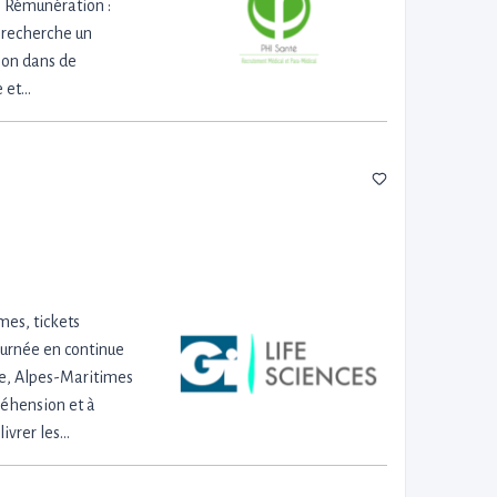
: Rémunération :
i recherche un
ion dans de
e et…
mes, tickets
journée en continue
ce, Alpes-Maritimes
préhension et à
livrer les…