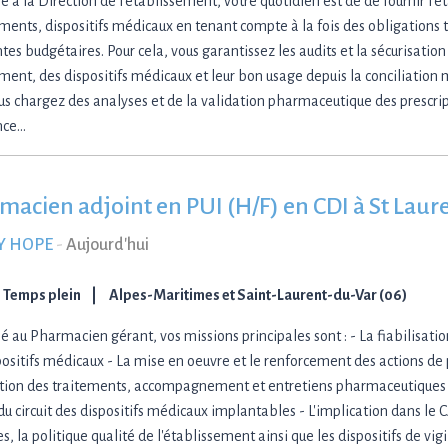
é à la Direction de l'établissement, votre quotidien est de de fournir l'
ents, dispositifs médicaux en tenant compte à la fois des obligations 
tes budgétaires. Pour cela, vous garantissez les audits et la sécurisation 
ent, des dispositifs médicaux et leur bon usage depuis la conciliatio
us chargez des analyses et de la validation pharmaceutique des prescrip
nce…
macien adjoint en PUI (H/F) en CDI à St Laur
Y HOPE
-
Aujourd'hui
Temps plein
Alpes-Maritimes et Saint-Laurent-du-Var (06)
é au Pharmacien gérant, vos missions principales sont : - La fiabilisatio
positifs médicaux - La mise en oeuvre et le renforcement des actions de 
ation des traitements, accompagnement et entretiens pharmaceutiques -
 du circuit des dispositifs médicaux implantables - L'implication dans le 
s, la politique qualité de l'établissement ainsi que les dispositifs de vi