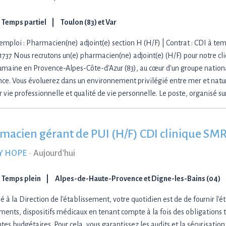
Temps partiel
Toulon (83) et Var
emploi : Pharmacien(ne) adjoint(e) section H (H/F) | Contrat : CDI à temp
737 Nous recrutons un(e) pharmacien(ne) adjoint(e) (H/F) pour notre clie
humaine en Provence-Alpes-Côte-d'Azur (83), au cœur d'un groupe nation
nce. Vous évoluerez dans un environnement privilégié entre mer et natur
r vie professionnelle et qualité de vie personnelle. Le poste, organisé s
macien gérant de PUI (H/F) CDI clinique SMR 
Y HOPE
-
Aujourd'hui
Temps plein
Alpes-de-Haute-Provence et Digne-les-Bains (04)
é à la Direction de l'établissement, votre quotidien est de de fournir l'
ents, dispositifs médicaux en tenant compte à la fois des obligations 
tes budgétaires. Pour cela, vous garantissez les audits et la sécurisation 