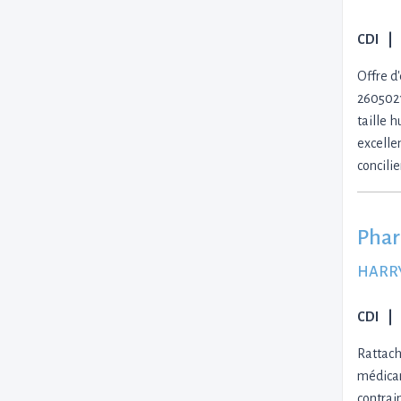
CDI
Offre d'
2605021
taille 
excelle
concilie
Phar
HARR
CDI
Rattach
médicam
contrain