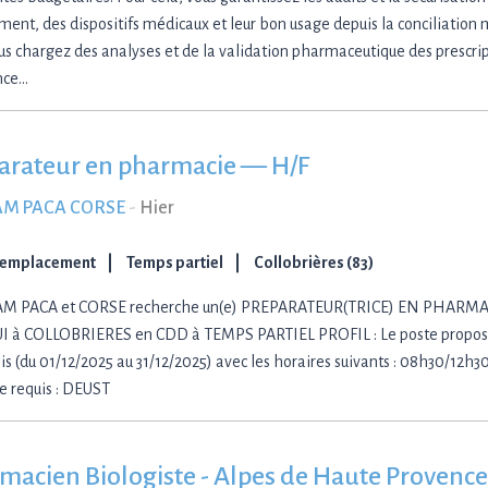
ent, des dispositifs médicaux et leur bon usage depuis la conciliatio
us chargez des analyses et de la validation pharmaceutique des prescrip
nce…
arateur en pharmacie — H/F
M PACA CORSE
-
Hier
Remplacement
Temps partiel
Collobrières (83)
AM PACA et CORSE recherche un(e) PREPARATEUR(TRICE) EN PHARMACIE
UI à COLLOBRIERES en CDD à TEMPS PARTIEL PROFIL : Le poste proposé
is (du 01/12/2025 au 31/12/2025) avec les horaires suivants : 08h30/12h
 requis : DEUST
macien Biologiste - Alpes de Haute Provence