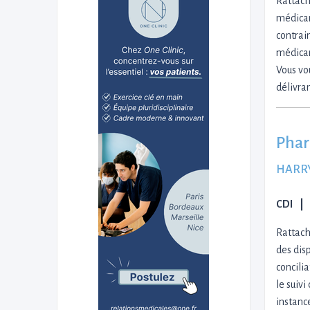
Rattach
médicam
contrain
médicam
Vous vo
délivra
Phar
HARR
CDI
Rattach
des dis
concili
le suivi
instance