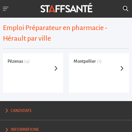
Emploi Préparateur en pharmacie -
Hérault par ville
Pézenas
(4)
Montpellier
(1)
CANDIDATS
INFORMATIONS