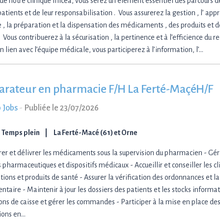
 de notre clinique Inicea, vous serez un élément essentiel des parcours d
atients et de leur responsabilisation . Vous assurerez la gestion , l’ ap
e , la préparation et la dispensation des médicaments , des produits et de
. Vous contribuerez à la sécurisation , la pertinence et à l’efficience du r
n lien avec l’équipe médicale, vous participerez à l’information, l’…
arateur en pharmacie F/H La Ferté-MaçéH/F
 Jobs
-
Publiée le 23/07/2026
Temps plein
La Ferté-Macé (61) et Orne
rer et délivrer les médicaments sous la supervision du pharmacien - Gére
 pharmaceutiques et dispositifs médicaux - Accueillir et conseiller les cli
tions et produits de santé - Assurer la vérification des ordonnances et l
taire - Maintenir à jour les dossiers des patients et les stocks informat
ons de caisse et gérer les commandes - Participer à la mise en place des 
ions en…