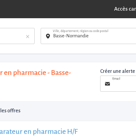
Accès ca
Ville, département, région ou code postal
×
r en pharmacie - Basse-
Créer une alerte
Email
les offres
arateur en pharmacie H/F