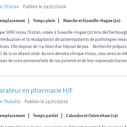
e L'Estran
-
Publiée le 24/07/2026
Remplacement
Temps plein
Manche et Siouville-Hague (50)
ique SMR Inicea l’Estran, située à Siouville-Hague (20 kms deCherbourg),
 rééducation et la réadaptation de patientsatteints de pathologies neur
rices. Elle dispose de 114 litset d'un hôpital de jour. Recherche prépa
 du 12 au 28aout 2026. Au sein denotre clinique Inicea, vous serez un é
ours de soins personnalisés de nos patients et de leur responsabilisation
arateur en pharmacie H/F
ue Thalatta
-
Publiée le 24/07/2026
Remplacement
Temps partiel
Calvados et Ouistreham (14)