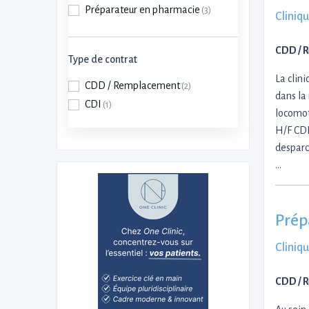
Préparateur en pharmacie
(3)
Cliniqu
CDD / 
Type de contrat
La clin
CDD / Remplacement
(2)
dans la
CDI
(1)
locomot
H/F CDD
desparc
…
Prép
Cliniq
CDD / 