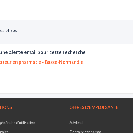
les offres
une alerte email pour cette recherche
ateur en pharmacie - Basse-Normandie
TIONS
OFFRES D'EMPLOI SANTÉ
énérales d’utilisation
Médical
gales
Dentaire et pharma