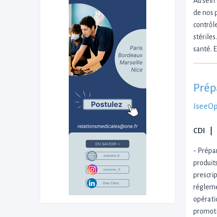
Au sein
de nos p
contrôl
stériles
santé. E
Prép
IseeOp
CDI
- Prépa
produits
prescrip
réglemen
opérati
promot