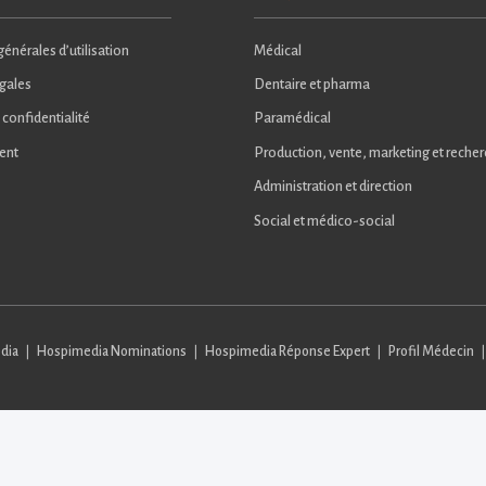
énérales d’utilisation
Médical
gales
Dentaire et pharma
 confidentialité
Paramédical
ent
Production, vente, marketing et reche
Administration et direction
Social et médico-social
dia
Hospimedia Nominations
Hospimedia Réponse Expert
Profil Médecin