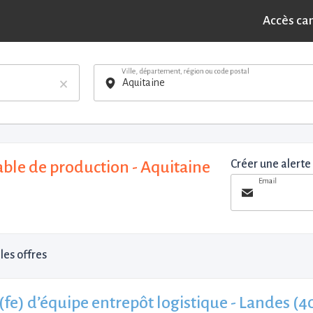
Accès ca
Ville, département, région ou code postal
×
ble de production - Aquitaine
Créer une alerte
Email
les offres
(fe) d’équipe entrepôt logistique - Landes (40