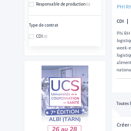
Responsable de production
(1)
PHI R
CDI
Type de contrat
Phi RH 
CDI
(1)
logistiq
week-en
logisti
aliment
nationa
Toutes 
Créer 