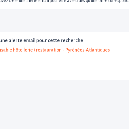
uvez créer une alerte email pour être averti dès qu'une offre corresponda
une alerte email pour cette recherche
sable hôtellerie / restauration - Pyrénées-Atlantiques