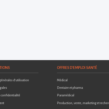
TIONS
OFFRES D'EMPLOI SANTÉ
énérales d’utilisation
Médical
gales
Dentaire et pharma
 confidentialité
Paramédical
ent
Production, vente, marketing et reche