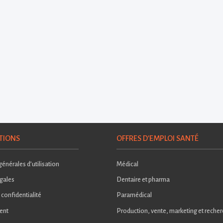
TIONS
OFFRES D'EMPLOI SANTÉ
énérales d’utilisation
Médical
gales
Dentaire et pharma
 confidentialité
Paramédical
ent
Production, vente, marketing et reche