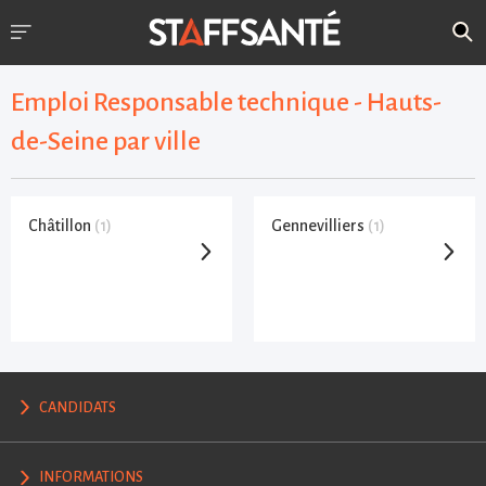
Emploi Responsable technique - Hauts-
de-Seine par ville
Châtillon
(1)
Gennevilliers
(1)
CANDIDATS
INFORMATIONS