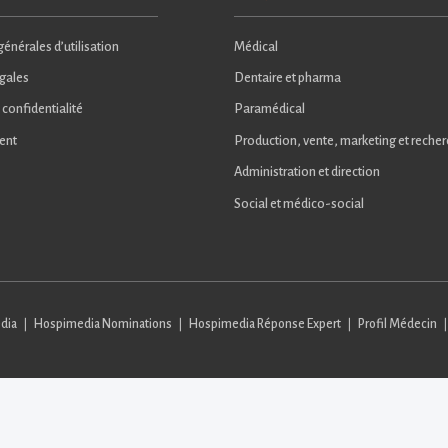
énérales d’utilisation
Médical
gales
Dentaire et pharma
 confidentialité
Paramédical
ent
Production, vente, marketing et reche
Administration et direction
Social et médico-social
dia
Hospimedia Nominations
Hospimedia Réponse Expert
Profil Médecin