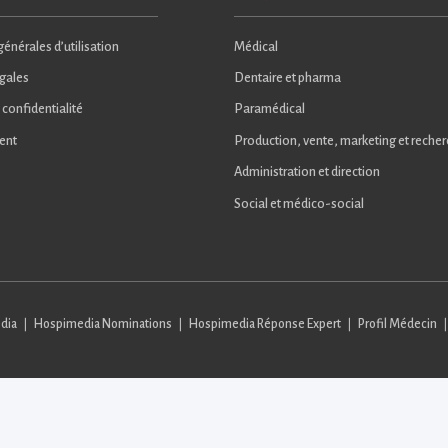
énérales d’utilisation
Médical
gales
Dentaire et pharma
 confidentialité
Paramédical
ent
Production, vente, marketing et reche
Administration et direction
Social et médico-social
dia
Hospimedia Nominations
Hospimedia Réponse Expert
Profil Médecin