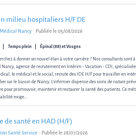
en milieu hospitaliers H/F DE
s Médical Nancy
-
Publiée le 05/08/2026
Temps plein
Épinal (88) et Vosges
erchez à donner un nouvel élan à votre carrière ? Nos consultants sont à 
 Nancy, agence de recrutement en Intérim - Vacation - CDI, spécialisée
ical, le médical et le social, recrute des IDE H/F pour travailler en inté
ier sur le bassin de Nancy. L'infirmier dispense des soins de nature prév
ive pour promouvoir, maintenir et restaurer la santé des patients. Ce mét
abilité exige…
e de santé en HAD (H/F)
ion Santé Service
-
Publiée le 28/07/2026