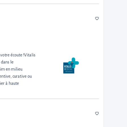
votre écoute !Vitalis
 dans le
rim en milieu
entive, curative ou
ier à haute