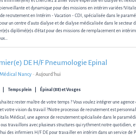
s infirmier(ère) et cherchez à allier votre expertise en dialyse et flexib
bienveillante et dynamique pour des missions en intérim variées !Vital
de recrutement en Intérim - Vacation - CDI, spécialisée dans le paramédi
 pour un centre d'auto dialyse et de dialyse médicalisée dans le secteur 
er(e)s diplômé(e)s d'état pour des missions de remplacement en intérim
eux…
rmier(e) DE H/F Pneumologie Epinal
s Médical Nancy
-
Aujourd'hui
Temps plein
Épinal (88) et Vosges
uhaitez rester maître de votre temps ? Vous voulez intégrer une agence 
 et votre vision du travail ?Notre processus de recrutement est personn
italis Médical, une agence de recrutement spécialisée dans le paramédic
Nous travaillons avec plusieurs structures qui rythment notre quotidien, 
'hui des infirmiers H/F DE pour travailler en intérim dans un service de