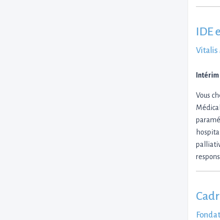
IDE 
Vitali
Intérim
Vous ch
Médical
paraméd
hospital
palliat
respons
Cadr
Fondat