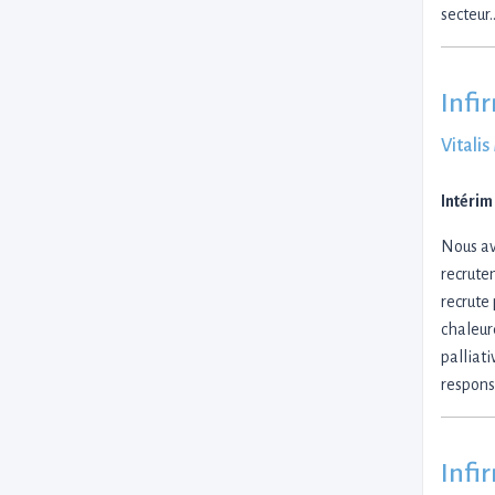
secteur
Infi
Vitali
Intérim
Nous av
recrute
recrute
chaleur
palliat
respons
Infi