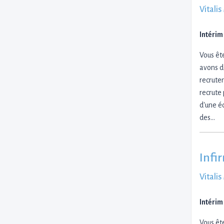
Vitali
Intérim
Vous êt
avons d
recrute
recrute
d'une é
des…
Infi
Vitali
Intérim
Vous êt