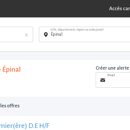
Accès ca
Ville, département, région ou code postal
×
- Épinal
Créer une alerte
Email
les offres
rmier(ère) D.E H/F