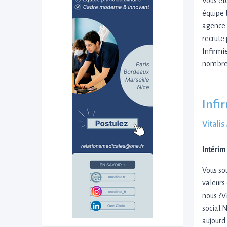
Vous ête
équipe 
agence 
recrute
Infirmi
nombr
Infi
Vitali
Intérim
Vous so
valeurs
nous ?V
social.
aujourd