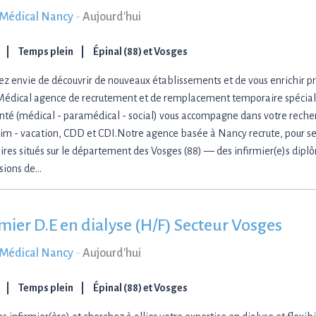
s Médical Nancy
-
Aujourd'hui
Temps plein
Épinal (88) et Vosges
ez envie de découvrir de nouveaux établissements et de vous enrichir p
 Médical agence de recrutement et de remplacement temporaire spéciali
anté (médical - paramédical - social) vous accompagne dans votre rech
rim - vacation, CDD et CDI.Notre agence basée à Nancy recrute, pour s
ires situés sur le département des Vosges (88) — des infirmier(e)s diplô
sions de…
rmier D.E en dialyse (H/F) Secteur Vosges
s Médical Nancy
-
Aujourd'hui
Temps plein
Épinal (88) et Vosges