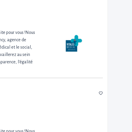
aite pour vous !Nous
ncy, agence de
ical et le social,
vaillerez au sein
sparence, l'égalité
aite pour vous !Nous