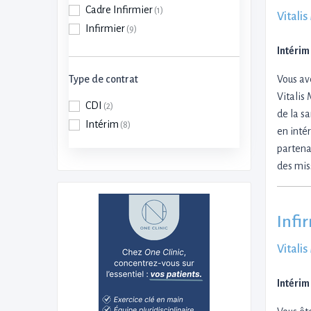
Cadre Infirmier
(1)
Vitali
Infirmier
(9)
Intérim
Type de contrat
Vous av
Vitalis
CDI
(2)
de la s
Intérim
(8)
en inté
partena
des mis
Infi
Vitali
Intérim