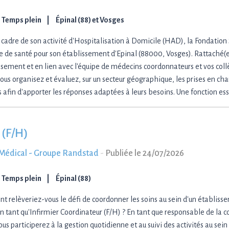
Temps plein
Épinal (88) et Vosges
 cadre de son activité d'Hospitalisation à Domicile (HAD), la Fondation 
e de santé pour son établissement d'Epinal (88000, Vosges). Rattaché(e)
issement et en lien avec l'équipe de médecins coordonnateurs et vos col
vous organisez et évaluez, sur un secteur géographique, les prises en ch
s afin d'apporter les réponses adaptées à leurs besoins. Une fonction es
 (F/H)
Médical - Groupe Randstad
-
Publiée le 24/07/2026
Temps plein
Épinal (88)
 relèveriez-vous le défi de coordonner les soins au sein d'un établis
n tant qu'Infirmier Coordinateur (F/H) ? En tant que responsable de la c
ous participerez à la gestion quotidienne et au suivi des activités au sei