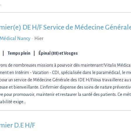
…
rmier(e) DE H/F Service de Médecine Générale
s Médical Nancy
-
Hier
Temps plein
Épinal (88) et Vosges
ons de nombreuses missions à pourvoir dès maintenant !Vitalis Médica
ment en Intérim - Vacation - CDI, spécialisée dans le paramédical, le méd
 pour un service de Médecine Générale des IDE H/F.Vous travaillerez au 
euse et bienveillante. L'infirmier dispense des soins de nature préventiv
ive pour promouvoir, maintenir et restaurer la santé des patients. Ce mét
abilité exige…
rmier D.E H/F