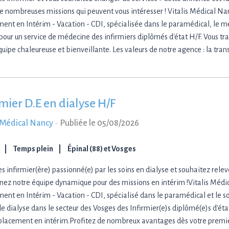
e nombreuses missions qui peuvent vous intéresser ! Vitalis Médical Na
ment en Intérim - Vacation - CDI, spécialisée dans le paramédical, le méd
 pour un service de médecine des infirmiers diplômés d'état H/F. Vous tra
quipe chaleureuse et bienveillante. Les valeurs de notre agence : la tran
rmier D.E en dialyse H/F
s Médical Nancy
-
Publiée le 05/08/2026
Temps plein
Épinal (88) et Vosges
es infirmier(ère) passionné(e) par les soins en dialyse et souhaitez rele
gnez notre équipe dynamique pour des missions en intérim !Vitalis Médi
ment en Intérim - Vacation - CDI, spécialisé dans le paramédical et le so
de dialyse dans le secteur des Vosges des Infirmier(e)s diplômé(e)s d'éta
lacement en intérim.Profitez de nombreux avantages dès votre premi