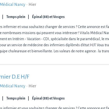
s Médical Nancy
-
Hier
Temps plein
Épinal (88) et Vosges
es infirmier et vous souhaitez changer de services ? Cette annonce est f
e nombreuses missions qui peuvent vous intéresser ! Vitalis Médical Na
ment en Intérim - Vacation - CDI, spécialisée dans le paramédical, le méd
 pour un service de médecine des infirmiers diplômés d'état H/F. Vous tra
quipe chaleureuse et bienveillante. Les valeurs de notre agence : la tran
rmier D.E H/F
s Médical Nancy
-
Hier
Temps plein
Épinal (88) et Vosges
es infirmier et vous souhaitez changer de services ? Cette annonce est f