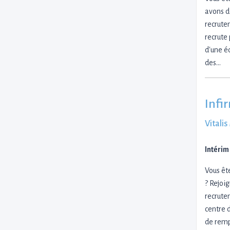
avons d
recrute
recrute
d'une é
des…
Infi
Vitali
Intérim
Vous êt
? Rejoi
recrute
centre 
de remp