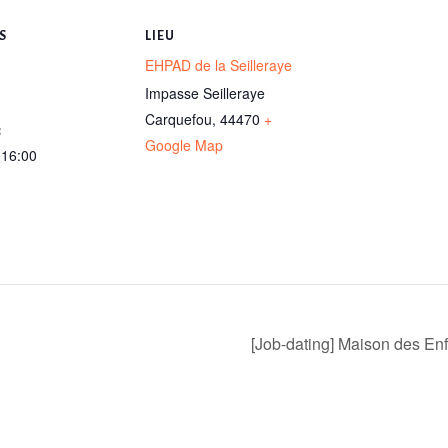
S
LIEU
EHPAD de la Seilleraye
Impasse Seilleraye
Carquefou
,
44470
+
:
Google Map
 16:00
[Job-dating] Maison des E