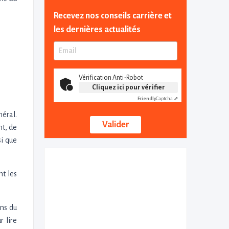
Recevez nos conseils carrière et
les dernières actualités
Vérification Anti-Robot
Cliquez ici pour vérifier
Friendly
Captcha ⇗
néral.
nt, de
si que
nt les
ons du
r lire