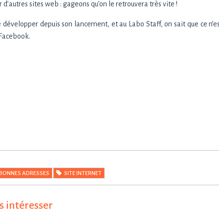
ur d’autres sites web : gageons qu’on le retrouvera très vite !
e développer depuis son lancement, et au Labo Staff, on sait que ce n’e
r Facebook.
BONNES ADRESSES
SITE INTERNET
s intéresser