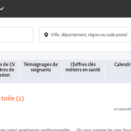
Ville, département, région ou code postal
s de CV
Témoignages de
Chiffres clés
Calendr
ttres de
soignants
métiers en santé
ation
toile (2)
20 septemb
 ses pires) expériences professionnelles, … On vous partage les sites favo