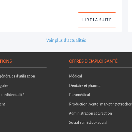
LIRE LA SUITE
Voir plus d'actualités
TIONS
OFFRES D'EMPLOI SANTÉ
énérales d’utilisation
Médical
gales
Dentaire et pharma
 confidentialité
Paramédical
ent
Production, vente, marketing et reche
Administration et direction
Social et médico-social