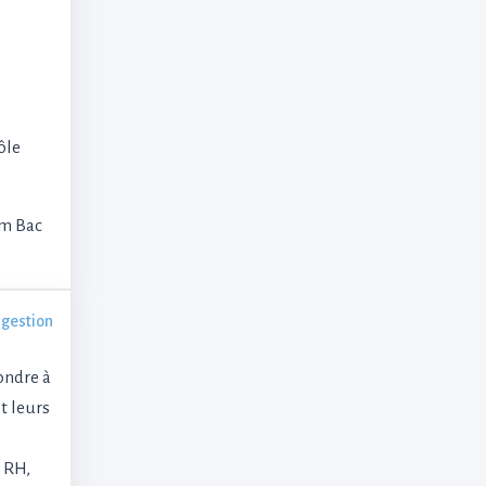
ôle
m Bac
 gestion
ondre à
t leurs
n RH,