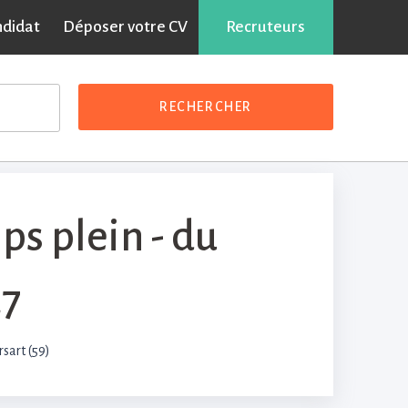
ndidat
Déposer votre CV
Partager sur :
Recruteurs
RECHERCHER
s plein - du
27
sart (59)