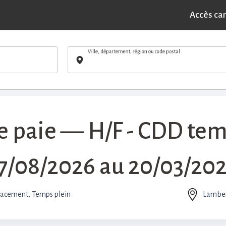
POSTULER
 — H/F - CDD temps p... - Lambersart (59)
Accès ca
Ville, département, région ou code postal
e paie — H/F - CDD temp
7/08/2026 au 20/03/20
acement, Temps plein
Lamber