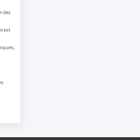
on des
n est
miques,
es