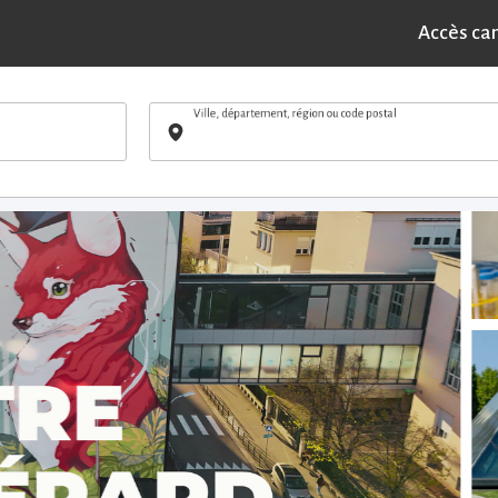
POSTULER
cale — H/F - Villefranche-sur-Saône (69)
Accès ca
Ville, département, région ou code postal