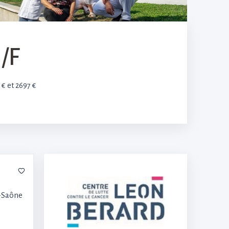
/F
 € et 2697 €
r-Saône