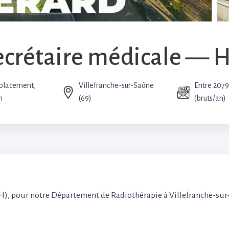
ecrétaire médicale — H
placement,
Villefranche-sur-Saône
Entre 2079
n
(69)
(bruts/an)
H), pour notre Département de Radiothérapie à Villefranche-su