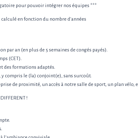
gatoire pour pouvoir intégrer nos équipes ***
e calculé en fonction du nombre d'années
on par an (en plus de 5 semaines de congés payés).
mps (CET).
et des formations adaptés.
 y compris le (la) conjoint(e), sans surcoût.
prise de proximité, un accès à notre salle de sport, un plan vélo, e
L DIFFERENT !
mpte.
s.
à l’ambiance conviviale.