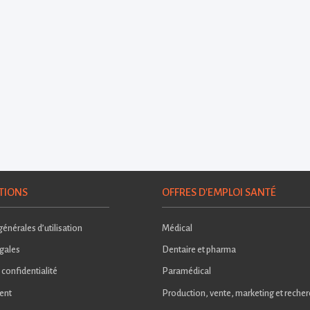
TIONS
OFFRES D'EMPLOI SANTÉ
énérales d’utilisation
Médical
gales
Dentaire et pharma
 confidentialité
Paramédical
ent
Production, vente, marketing et reche