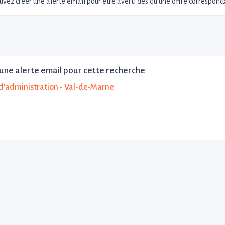
uvez créer une alerte email pour être averti dès qu'une offre corresponda
une alerte email pour cette recherche
d'administration - Val-de-Marne