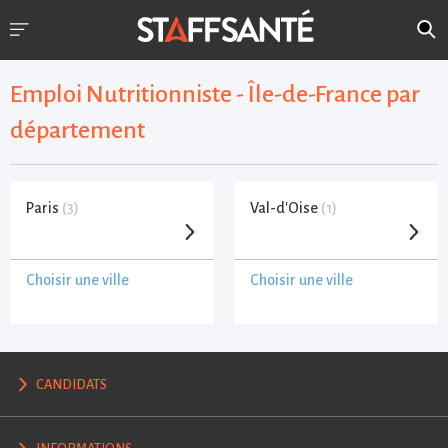
Emploi Nutritionniste - Île-de-France par
département
Paris
(3)
Val-d'Oise
(1)
Choisir une ville
Choisir une ville
CANDIDATS