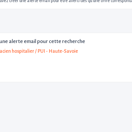
uvez créer une alerte email pour être averti dès qu'une offre corresponda
une alerte email pour cette recherche
cien hospitalier / PUI - Haute-Savoie