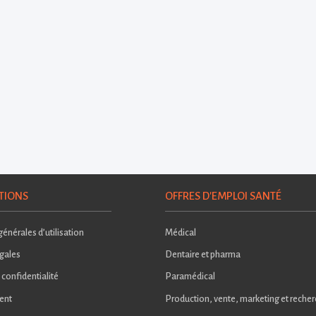
TIONS
OFFRES D'EMPLOI SANTÉ
énérales d’utilisation
Médical
gales
Dentaire et pharma
 confidentialité
Paramédical
ent
Production, vente, marketing et reche