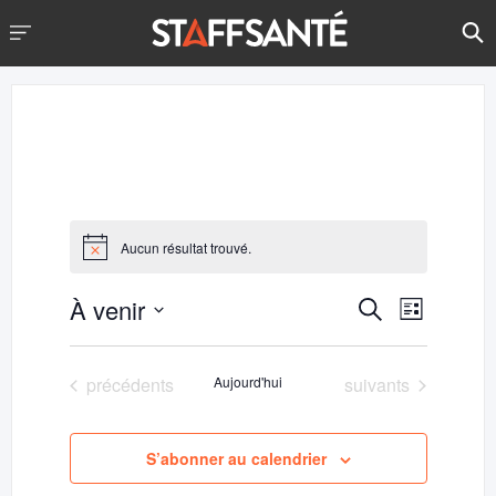
Aucun résultat trouvé.
À venir
Navigati
Recherche
Recherche
Liste
de
et
Sélectionnez
vues
une
navigation
Évènem
Évènements
Évènements
précédents
Aujourd'hui
suivants
date.
de
vues
S’abonner au calendrier
Évènements