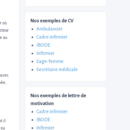
Nos exemples de CV
r où
Ambulancier
cteur
Cadre infirmier
re au
IBODE
Infirmier
Sage-femme
Secrétaire médicale
 avec
née,
Nos exemples de lettre de
motivation
Cadre infirmier
IBODE
t il
Infirmier
 ou