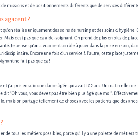
 de missions et de positionnements différents que de services différents
us agacent ?
t qu’on réalise uniquement des soins de nursing et des soins d’hygiène. C
r. Mais c’est pas que ça aide-soignant. On prend de plus en plus de plac
nté. Je pense qu’on a vraiment un rôle à jouer dans la prise en soin, da
ridisciplinaire. Encore une fois d’un service à l’autre, cette place justem
ignant ne fait pas que ça !
ée et j’ai pris en soin une dame âgée qui avait 102 ans. Un matin elle me
me dit “Oh vous, vous devez pas être bien plus âgé que moi”. Effectiveme
igolo, mais on partage tellement de choses avec les patients que des ane
 ?
er de tous les métiers possibles, parce qu’il y a une palette de métiers t