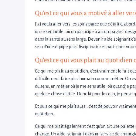
Qu’est ce qui vous a motivé à aller vers
J’ai voulu aller vers les soins parce que c’était d’abo
on se sent utile, où on participe à accompagner des g
dans la santé au sens large. Devenir aide soignant c’é
sein d’une équipe pluridisciplinaire et participer vra
Qu’est ce qui vous plait au quotidien 
Ce qui me plait au quotidien, c’est vraiment le fait q
difficilement faire plus humain comme métier. On est 
du sens, un métier où je me sens utile, où quand je pa
quelque chose d’utile. Donc là pour le coup, je pense q
Et puis ce qui me plaît aussi, c’est de pouvoir vraime
quotidien.
Ce qui me plait également c’est qu’on ait une palette d’
change. Un aide-soignant dans un service de chirurgi