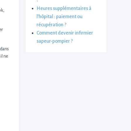
?
Heures supplémentaires à
ok,
l’hôpital : paiement ou
récupération ?
er
Comment devenir infirmier
sapeur-pompier ?
 dans
il ne