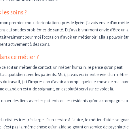
 les soins ?
rd mon premier choix d’orientation après le lycée. J’avais envie d’un métie
ens qui ont des problèmes de santé. Et j’avais vraiment envie d’être un a
tait vraiment pour moi l’occasion d’avoir un métier où j’allais pouvoir êt
iment activement à des soins.
dans ce métier ?
ue ce soit un métier de contact, un métier humain. Je pense qu’on peut
au quotidien avec les patients. Moi, j’avais vraiment envie d’un métier
rs du travail, j’ai l’impression d’avoir accompli quelque chose de ma jour
ue quand on est aide soignant, on est plutôt servi sur ce volet là.
nt nouer des liens avec les patients ou les résidents qu’on accompagne au
activités très très large. D’un service à l’autre, le métier d’aide-soignan
e, c’est pas la même chose qu’un aide soignant en service de psychiatrie