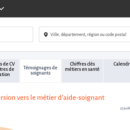
Ville, département, région ou code postal
s de CV
Chiffres clés
Calendr
Témoignages de
ttres de
métiers en santé
soignants
ation
rsion vers le métier d’aide-soignant
25 juil