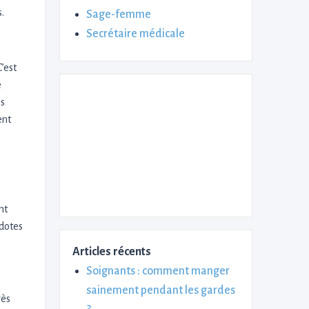
.
Sage-femme
Secrétaire médicale
’est
e
ns
ent
nt
cdotes
Articles récents
Soignants : comment manger
sainement pendant les gardes
rès