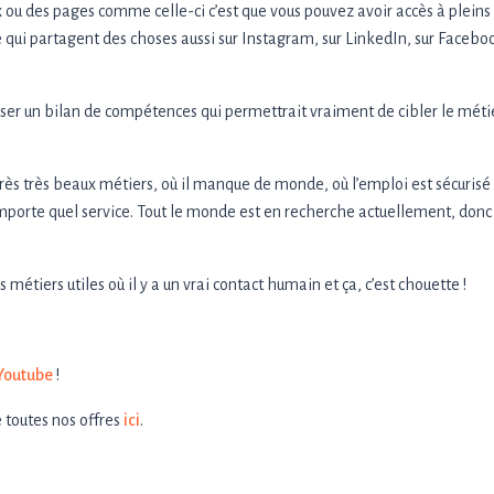
ux ou des pages comme celle-ci c’est que vous pouvez avoir accès à pleins
té qui partagent des choses aussi sur Instagram, sur LinkedIn, sur Facebo
aliser un bilan de compétences qui permettrait vraiment de cibler le méti
e très très beaux métiers, où il manque de monde, où l’emploi est sécurisé
importe quel service. Tout le monde est en recherche actuellement, donc 
es métiers utiles où il y a un vrai contact humain et ça, c’est chouette !
Youtube
!
e toutes nos offres
ici
.