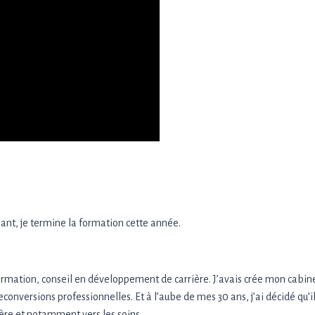
nant, je termine la formation cette année.
la formation, conseil en développement de carrière. J’avais crée mon cabin
nversions professionnelles. Et à l’aube de mes 30 ans, j’ai décidé qu’i
ière et notamment vers les soins.