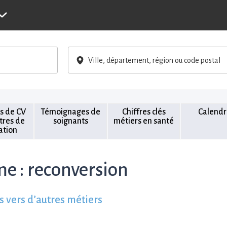
Ville, département, région ou code postal
s de CV
Témoignages de
Chiffres clés
Calendr
ttres de
soignants
métiers en santé
ation
me :
reconversion
s vers d’autres métiers