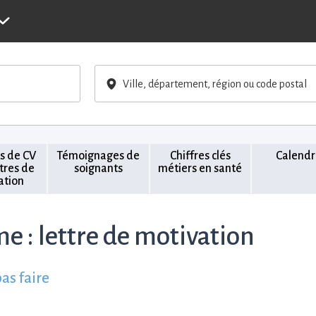
Ville, département, région ou code postal
s de CV
Témoignages de
Chiffres clés
Calendr
ttres de
soignants
métiers en santé
ation
me :
lettre de motivation
pas faire