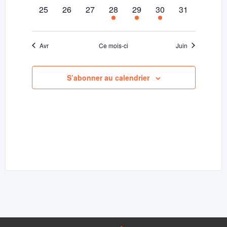
0
0
0
1
1
1
0
25
26
27
28
29
30
31
évènement,
évènement,
évènement,
évènement,
évènement,
évènement,
évènement,
Avr
Ce mois-ci
Juin
S’abonner au calendrier