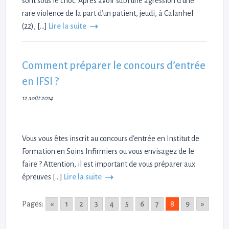
sont sous le choc. Après avoir subi une agression d’une
rare violence de la part d’un patient, jeudi, à Calanhel
(22), […]
Lire la suite
Comment préparer le concours d’entrée
en IFSI ?
12 août 2014
Vous vous êtes inscrit au concours d’entrée en Institut de
Formation en Soins Infirmiers ou vous envisagez de le
faire ? Attention, il est important de vous préparer aux
épreuves […]
Lire la suite
Pages:
«
1
2
3
4
5
6
7
8
9
»