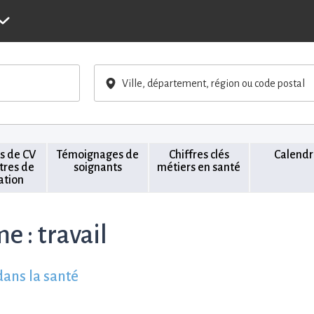
Ville, département, région ou code postal
s de CV
Témoignages de
Chiffres clés
Calendr
ttres de
soignants
métiers en santé
ation
me :
travail
dans la santé