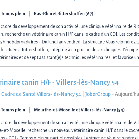
Temps plein
Bas-Rhin et Rittershoffen (67)
 cadre du développement de son activité, une clinique vétérinaire de Rit
n, recherche un vétérinaire canin H/F dans le cadre d'un CDI. Les condi
 35h hebdomadaires - Du lundi au vendredi La structure Vous rejoindrez u
ale située à Rittershoffen, intégrée à un groupe de six cliniques. L'équi
térinaires et de sept assistant(e)s techniques vétérinaires, et favorise u
rinaire canin H/F - Villers-lès-Nancy 54
 Cadre de Santé Villers-lès-Nancy 54 | JoberGroup
-
Aujourd'hu
Temps plein
Meurthe-et-Moselle et Villers-lès-Nancy (54)
 cadre du développement de son activité, une clinique vétérinaire de Vi
-et-Moselle, recherche un nouveau vétérinaire canin H/F dans le cadre
ns - CDI - Temps plein ou partiel possibles La structure Vous rejoindrez 