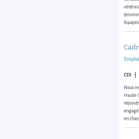
vétérin
(environ
équipes
Cadre
Emploi
CDI
Nous re
Haute-S
rejoind
engagée
en char