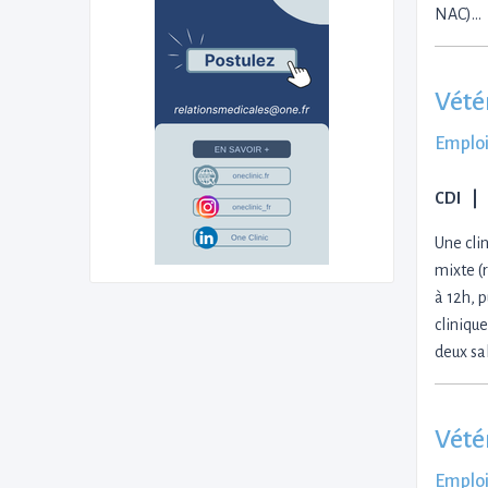
NAC)…
Vété
Emploi
CDI
Une cli
mixte (
à 12h, 
cliniqu
deux sa
Vétér
Emploi