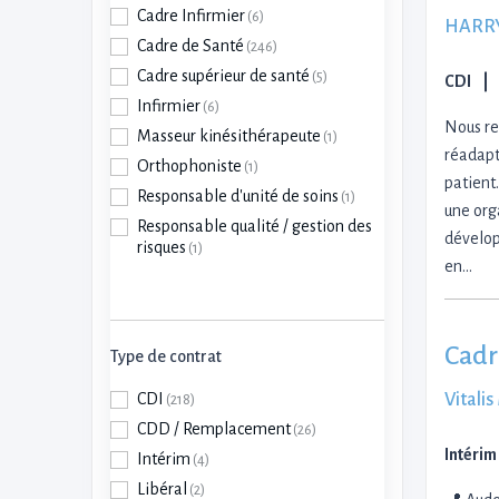
Cadre Infirmier
(6)
HARR
Cadre de Santé
(246)
Cadre supérieur de santé
(5)
CDI
Infirmier
(6)
Nous re
Masseur kinésithérapeute
(1)
réadapt
Orthophoniste
(1)
patient.
Responsable d'unité de soins
(1)
une orga
Responsable qualité / gestion des
dévelop
risques
(1)
en…
Cadr
Type de contrat
Vitali
CDI
(218)
CDD / Remplacement
(26)
Intérim
Intérim
(4)
Libéral
(2)