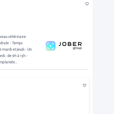
veau vétérinaire
ibérale - Temps
e mardi et jeudi - Un
di : de 9h à 13h -
 implantée…