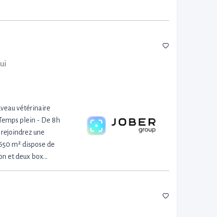
ui
veau vétérinaire
- Temps plein - De 8h
 rejoindrez une
 650 m² dispose de
ion et deux box…