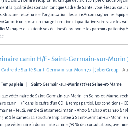
 (11)Dans un Centre Hospitalier, chaque décision compte.Chaque organ
ment la qualité des soins.En tant que Cadre de Santé, vous êtes au cœur d
s Structurer et sécuriser l’organisation des soinsAccompagner les équipe
enGarantir une prise en charge humaine et qualitativeFaire vivre les vale
lierManager et soutenir vos équipesCoordonner les parcours patients/ré
 de…
rinaire canin H/F - Saint-Germain-sur-Morin 
 Cadre de Santé Saint-Germain-sur-Morin 77 | JoberGroup
-
Au
Temps plein
Saint-Germain-sur-Morin (77) et Seine-et-Marne
nique vétérinaire de Saint-Germain-sur-Morin, en Seine-et-Marne, rec
aire canin H/F dans le cadre d'un CDI à temps partiel. Les conditions - C
maine) - Jeudi, vendredi et samedi matin - 9h00 à 12h40 et 14h40 à 1
13h00 le samedi La structure Implantée à Saint-Germain-sur-Morin, e
linique vétérinaire à dominante canine (99 % des consultations, avec un