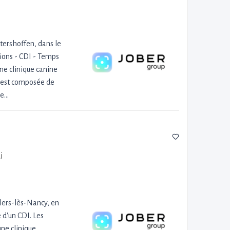
tershoffen, dans le
tions - CDI - Temps
ne clinique canine
pe est composée de
ne…
i
llers-lès-Nancy, en
 d'un CDI. Les
une clinique