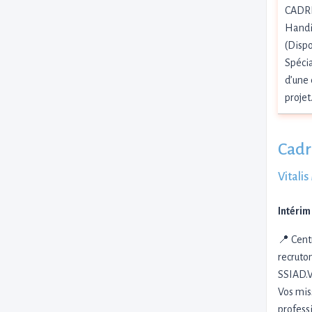
CADRE
Handi
(Dispo
Spécia
d’une 
proje
Cadr
Vitali
Intérim
📍 Cent
recruto
SSIAD.V
Vos miss
profess