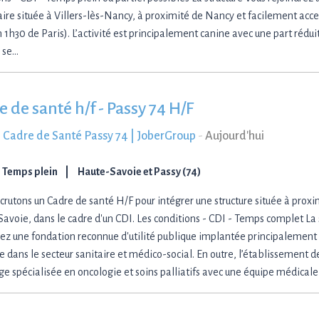
aire située à Villers-lès-Nancy, à proximité de Nancy et facilement acc
 1h30 de Paris). L’activité est principalement canine avec une part rédui
 se…
 de santé h/f - Passy 74 H/F
 Cadre de Santé Passy 74 | JoberGroup
-
Aujourd'hui
Temps plein
Haute-Savoie et Passy (74)
crutons un Cadre de santé H/F pour intégrer une structure située à proxi
avoie, dans le cadre d'un CDI. Les conditions - CDI - Temps complet La 
rez une fondation reconnue d'utilité publique implantée principalemen
 dans le secteur sanitaire et médico-social. En outre, l’établissement d
ge spécialisée en oncologie et soins palliatifs avec une équipe médicale