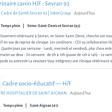
rinaire canin H/F - Sevran 93
 Cadre de Santé Sevran 93 | JoberGroup
-
Aujourd'hui
Temps plein
Seine-Saint-Denis et Sevran (93)
lissement vétérinaire à Sevran, en Seine-Saint-Denis, cherche son nou
/F en vue de reprise de clinique. Les conditions - CDI ou collaboration l
- Quatre jours par semaine - Lundi, mercredi et vendredi, plus choix entr
matin sur deux - En semaine : de 9h à 19h (pause de 12h à 14h) - Le same
garde ou astreinte La structure Vous intégrerez une clinique vétérinaire
Cadre socio-éducatif — H/F
RE HOSPITALIER DE SAINT AIGNAN
-
Aujourd'hui
Temps plein
Saint-Aignan (41)