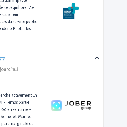
isation impacte
e cet équilibre. Vos
s dans leur
urs du service public
sidentsPiloter les
77
jourd'hui
herche activement un
DI - Temps partiel
9h00 en semaine -
n Seine-et-Marne,
e part marginale de