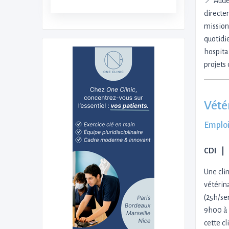
📍 Aude
directe
mission
quotidi
hospita
projets
Vété
Emploi
CDI
Une cli
vétérin
(25h/se
9h00 à 
cette c