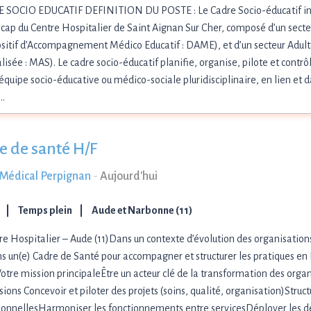
 SOCIO EDUCATIF DEFINITION DU POSTE : Le Cadre Socio-éducatif inte
cap du Centre Hospitalier de Saint Aignan Sur Cher, composé d’un sect
sitif d’Accompagnement Médico Educatif : DAME), et d’un secteur Adult
lisée : MAS). Le cadre socio-éducatif planifie, organise, pilote et contrôl
équipe socio-éducative ou médico-sociale pluridisciplinaire, en lien et d
t…
e de santé H/F
s Médical Perpignan
-
Aujourd'hui
Temps plein
Aude et Narbonne (11)
re Hospitalier – Aude (11)Dans un contexte d’évolution des organisation
ns un(e) Cadre de Santé pour accompagner et structurer les pratiques e
otre mission principaleÊtre un acteur clé de la transformation des organ
ions Concevoir et piloter des projets (soins, qualité, organisation)Struct
ionnellesHarmoniser les fonctionnements entre servicesDéployer les d