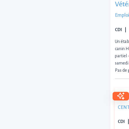
Vété
Emploi
CDI
Un étab
canin H
partiel 
samedi 
Pas de 
CENT
CDI