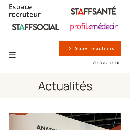
Passer
Espace
au
recruteur
contenu
Accès recruteurs
Navigation
Accès candidats
à
Accueil
bascule
Actualités
Solution
Forfaits
Références