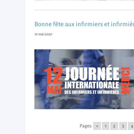
Bonne fête aux infirmiers et infirmièr
12 mai 2020
Pages:
«
1
2
3
4