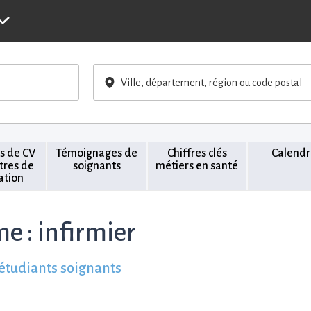
Ville, département, région ou code postal
s de CV
Témoignages de
Chiffres clés
Calendr
ttres de
soignants
métiers en santé
ation
me :
infirmier
 étudiants soignants