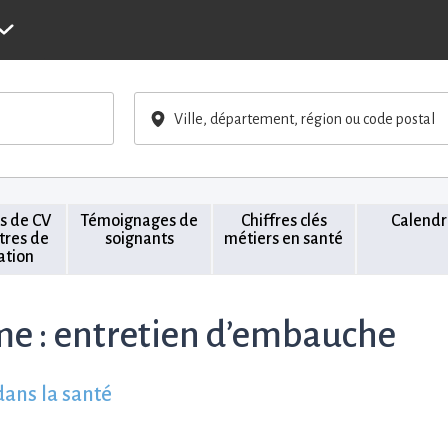
Ville, département, région ou code postal
s de CV
Témoignages de
Chiffres clés
Calendr
ttres de
soignants
métiers en santé
ation
me :
entretien d’embauche
dans la santé