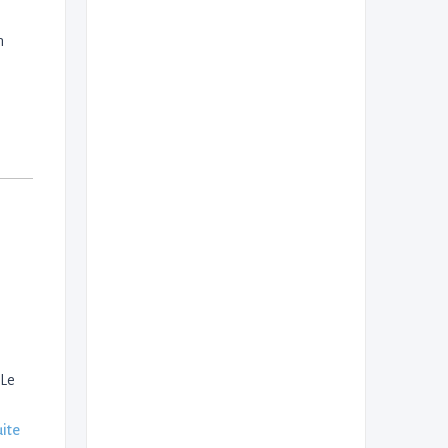
n
 Le
uite